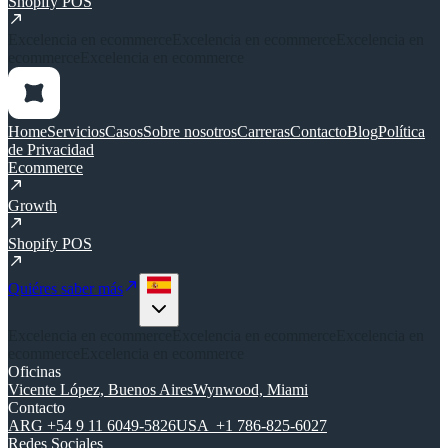
Shopify POS
Excelencia en ecommerce
Excelencia en ecommerce
Excelencia en
ecommerce
Excelencia en ecommerce
Home
Servicios
Casos
Sobre nosotros
Carreras
Contacto
Blog
Política
de Privacidad
Ecommerce
Growth
Shopify POS
Quiéres saber más
Excelencia en ecommerce
Excelencia en ecommerce
Excelencia en
ecommerce
Excelencia en ecommerce
Oficinas
Vicente López, Buenos Aires
Wynwood, Miami
Contacto
ARG +54 9 11 6049-5826
USA +1 786-825-6027
Redes Sociales