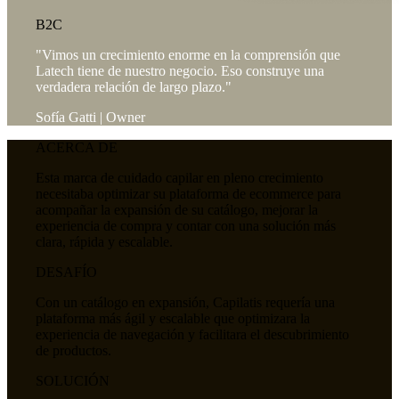
B2C
"Vimos un crecimiento enorme en la comprensión que
Latech tiene de nuestro negocio. Eso construye una
verdadera relación de largo plazo."
Sofía Gatti | Owner
ACERCA DE
Esta marca de cuidado capilar en pleno crecimiento
necesitaba optimizar su plataforma de ecommerce para
acompañar la expansión de su catálogo, mejorar la
experiencia de compra y contar con una solución más
clara, rápida y escalable.
DESAFÍO
Con un catálogo en expansión, Capilatis requería una
plataforma más ágil y escalable que optimizara la
experiencia de navegación y facilitara el descubrimiento
de productos.
SOLUCIÓN