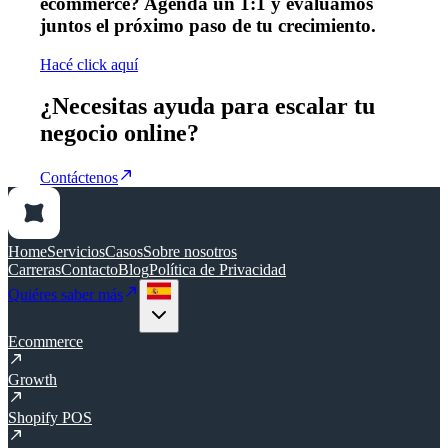
ecommerce? Agendá un 1:1 y evaluamos
juntos el próximo paso de tu crecimiento.
Hacé click aquí
¿Necesitas ayuda para escalar tu
negocio online?
Contáctenos
Home
Servicios
Casos
Sobre nosotros
Carreras
Contacto
Blog
Política de Privacidad
Quiéres saber más
Ecommerce
Growth
Shopify POS