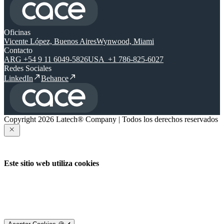
Oficinas
Vicente López, Buenos Aires
Wynwood, Miami
Contacto
ARG +54 9 11 6049-5826
USA +1 786-825-6027
Redes Sociales
LinkedIn
Behance
Copyright 2026 Latech® Company | Todos los derechos reservados
Este sitio web utiliza cookies
Utilizamos cookies para mejorar tu experiencia.
Al aceptar, disfrutarás de una navegación más rápida, contenido
personalizado e interacciones más fluidas.