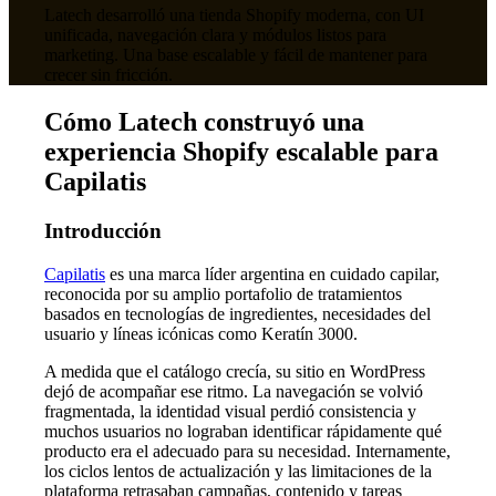
Latech desarrolló una tienda Shopify moderna, con UI
unificada, navegación clara y módulos listos para
marketing. Una base escalable y fácil de mantener para
crecer sin fricción.
Cómo Latech construyó una
experiencia Shopify escalable para
Capilatis
Introducción
Capilatis
es una marca líder argentina en cuidado capilar,
reconocida por su amplio portafolio de tratamientos
basados en tecnologías de ingredientes, necesidades del
usuario y líneas icónicas como Keratín 3000.
A medida que el catálogo crecía, su sitio en WordPress
dejó de acompañar ese ritmo. La navegación se volvió
fragmentada, la identidad visual perdió consistencia y
muchos usuarios no lograban identificar rápidamente qué
producto era el adecuado para su necesidad. Internamente,
los ciclos lentos de actualización y las limitaciones de la
plataforma retrasaban campañas, contenido y tareas