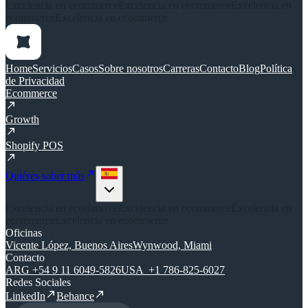
Excelencia en ecommerce
Excelencia en ecommerce
Excelencia en
ecommerce
Excelencia en ecommerce
Home
Servicios
Casos
Sobre nosotros
Carreras
Contacto
Blog
Política
de Privacidad
Ecommerce
Growth
Shopify POS
Quiéres saber más
Excelencia en ecommerce
Excelencia en ecommerce
Excelencia en
ecommerce
Excelencia en ecommerce
Oficinas
Vicente López, Buenos Aires
Wynwood, Miami
Contacto
ARG +54 9 11 6049-5826
USA +1 786-825-6027
Redes Sociales
LinkedIn
Behance